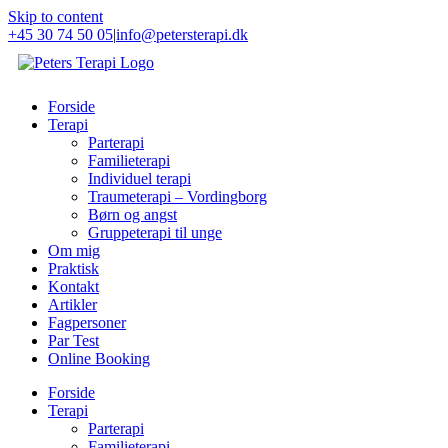
Skip to content
+45 30 74 50 05
|
info@petersterapi.dk
Forside
Terapi
Parterapi
Familieterapi
Individuel terapi
Traumeterapi – Vordingborg
Børn og angst
Gruppeterapi til unge
Om mig
Praktisk
Kontakt
Artikler
Fagpersoner
Par Test
Online Booking
Forside
Terapi
Parterapi
Familieterapi