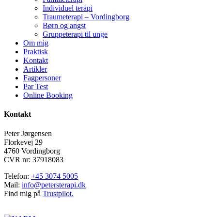
Individuel terapi
Traumeterapi – Vordingborg
Børn og angst
Gruppeterapi til unge
Om mig
Praktisk
Kontakt
Artikler
Fagpersoner
Par Test
Online Booking
Kontakt
Peter Jørgensen
Florkevej 29
4760 Vordingborg
CVR nr: 37918083
Telefon:
+45 3074 5005
Mail:
info@petersterapi.dk
Find mig på
Trustpilot.