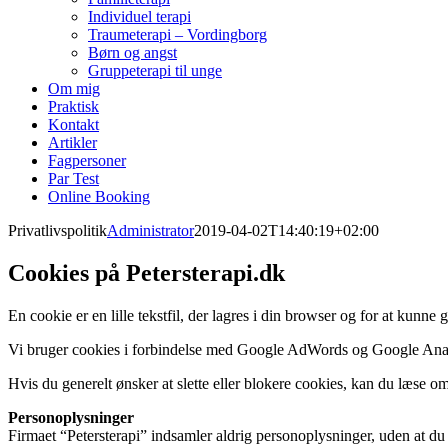
Individuel terapi
Traumeterapi – Vordingborg
Børn og angst
Gruppeterapi til unge
Om mig
Praktisk
Kontakt
Artikler
Fagpersoner
Par Test
Online Booking
Privatlivspolitik
Administrator
2019-04-02T14:40:19+02:00
Cookies på Petersterapi.dk
En cookie er en lille tekstfil, der lagres i din browser og for at kun
Vi bruger cookies i forbindelse med Google AdWords og Google Analyt
Hvis du generelt ønsker at slette eller blokere cookies, kan du læse o
Personoplysninger
Firmaet “Petersterapi” indsamler aldrig personoplysninger, uden at du 