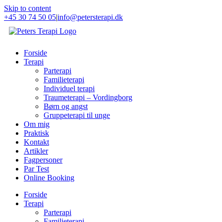
Skip to content
+45 30 74 50 05
|
info@petersterapi.dk
Forside
Terapi
Parterapi
Familieterapi
Individuel terapi
Traumeterapi – Vordingborg
Børn og angst
Gruppeterapi til unge
Om mig
Praktisk
Kontakt
Artikler
Fagpersoner
Par Test
Online Booking
Forside
Terapi
Parterapi
Familieterapi