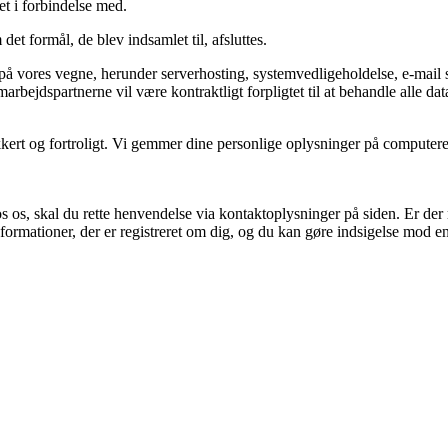
t i forbindelse med.
et formål, de blev indsamlet til, afsluttes.
å vores vegne, herunder serverhosting, systemvedligeholdelse, e-mail s
rbejdspartnerne vil være kontraktligt forpligtet til at behandle alle data 
ikkert og fortroligt. Vi gemmer dine personlige oplysninger på compute
 os, skal du rette henvendelse via kontaktoplysninger på siden. Er der reg
ormationer, der er registreret om dig, og du kan gøre indsigelse mod en 