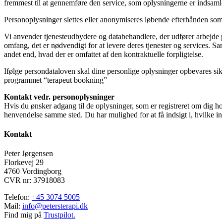
fremmest til at gennemføre den service, som oplysningerne er indsamle
Personoplysninger slettes eller anonymiseres løbende efterhånden som d
Vi anvender tjenesteudbydere og databehandlere, der udfører arbejde p
omfang, det er nødvendigt for at levere deres tjenester og services. Sama
andet end, hvad der er omfattet af den kontraktuelle forpligtelse.
Ifølge persondataloven skal dine personlige oplysninger opbevares s
programmet “terapeut bookning”
Kontakt vedr. personoplysninger
Hvis du ønsker adgang til de oplysninger, som er registreret om dig hos
henvendelse samme sted. Du har mulighed for at få indsigt i, hvilke inf
Kontakt
Peter Jørgensen
Florkevej 29
4760 Vordingborg
CVR nr: 37918083
Telefon:
+45 3074 5005
Mail:
info@petersterapi.dk
Find mig på
Trustpilot.