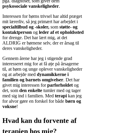
pga. diagnoser, som giver dem
psykosociale vanskeligheder
.
Interessen for børns trivsel har altid præget
mit lærerliv, så jeg primært har arbejdet i
specialtilbud og -skoler,
som
støtte- og
kontaktperson
og
leder af et opholdssted
for drenge. Det har lært mig, at det
ALDRIG er børnene selv, der er årsag til
deres vanskeligheder.
Gennem årene har jeg i stigende grad
interesseret mig for at få øje på årsagerne
til, at børn og unge oplever vanskeligheder
og at arbejde med
dynamikkerne i
familien og barnets omgivelser
. Det har
givet mig interessen for
parforholdet
og
det, som
den enkelte
tumler med og tager
med sig ind i familien. Med
terapi
kan jeg
for alvor gøre en forskel for både
børn og
voksne
!
Hvad kan du forvente af
terapien hos mig?