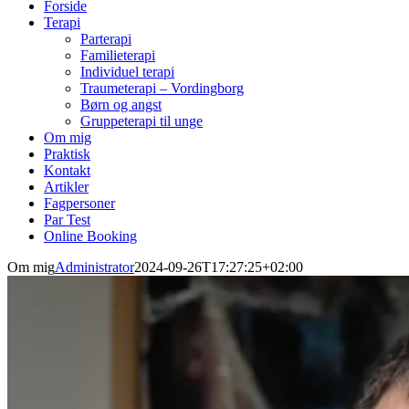
Forside
Terapi
Parterapi
Familieterapi
Individuel terapi
Traumeterapi – Vordingborg
Børn og angst
Gruppeterapi til unge
Om mig
Praktisk
Kontakt
Artikler
Fagpersoner
Par Test
Online Booking
Om mig
Administrator
2024-09-26T17:27:25+02:00