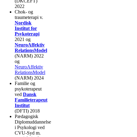
(DKCEFT)
2022
Chok- og
traumeterapi v.
Nordisk
Institut for
Psykoterapi
2021 og
NeuroAffektiv
RelationsModel
(NARM) 2022
og
NeuroAffektiv
RelationsModel
(NARM) 2024
Familie og
psykoterapeut
ved
Dansk
Familieterapeut
Institut
(DFTI) 2018
Pædagogisk
Diplomuddannelse
i Psykologi ved
CVU-Syd m.