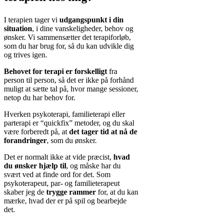
I terapien tager vi
udgangspunkt i din
situation
, i dine vanskeligheder, behov og
ønsker. Vi sammensætter det terapiforløb,
som du har brug for, så du kan udvikle dig
og trives igen.
Behovet for terapi er forskelligt
fra
person til person, så det er ikke på forhånd
muligt at sætte tal på, hvor mange sessioner,
netop du har behov for.
Hverken psykoterapi, familieterapi eller
parterapi er “quickfix” metoder, og du skal
være forberedt på, at
det tager tid at nå de
forandringer
, som du ønsker.
Det er normalt ikke at vide præcist,
hvad
du ønsker hjælp til
, og måske har du
svært ved at finde ord for det. Som
psykoterapeut, par- og familieterapeut
skaber jeg de
trygge rammer
for, at du kan
mærke, hvad der er på spil og bearbejde
det.