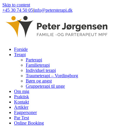
Skip to content
+45 30 74 50 05
|
info@petersterapi.dk
Forside
Terapi
Parterapi
Familieterapi
Individuel terapi
Traumeterapi – Vordingborg
Børn og angst
Gruppeterapi til unge
Om mig
Praktisk
Kontakt
Artikler
Fagpersoner
Par Test
Online Booking