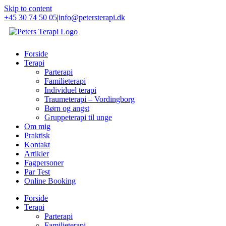
Skip to content
+45 30 74 50 05
|
info@petersterapi.dk
Forside
Terapi
Parterapi
Familieterapi
Individuel terapi
Traumeterapi – Vordingborg
Børn og angst
Gruppeterapi til unge
Om mig
Praktisk
Kontakt
Artikler
Fagpersoner
Par Test
Online Booking
Forside
Terapi
Parterapi
Familieterapi