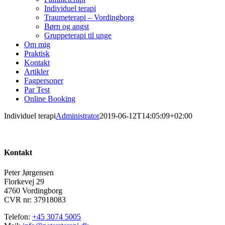
Individuel terapi
Traumeterapi – Vordingborg
Børn og angst
Gruppeterapi til unge
Om mig
Praktisk
Kontakt
Artikler
Fagpersoner
Par Test
Online Booking
Individuel terapi
Administrator
2019-06-12T14:05:09+02:00
Kontakt
Peter Jørgensen
Florkevej 29
4760 Vordingborg
CVR nr: 37918083
Telefon:
+45 3074 5005