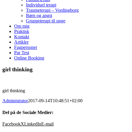
Individuel terapi
Traumeterapi – Vordingborg
Børn og angst
Gruppeterapi til unge
Om mig
Praktisk
Kontakt
Artikler
Fagpersoner
Par Test
Online Booking
girl thinking
girl thinking
Administrator
2017-09-14T10:48:51+02:00
Del på de Sociale Medier:
Facebook
X
LinkedIn
E-mail