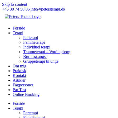
Skip to content
+45 30 74 50 05
|
info@petersterapi.dk
Forside
Terapi
Parterapi
Familieterapi
Individuel terapi
Traumeterapi – Vordingborg
Børn og angst
Gruppeterapi til unge
Om mig
Praktisk
Kontakt
Artikler
Fagpersoner
Par Test
Online Booking
Forside
Terapi
Parterapi
Familieterapi