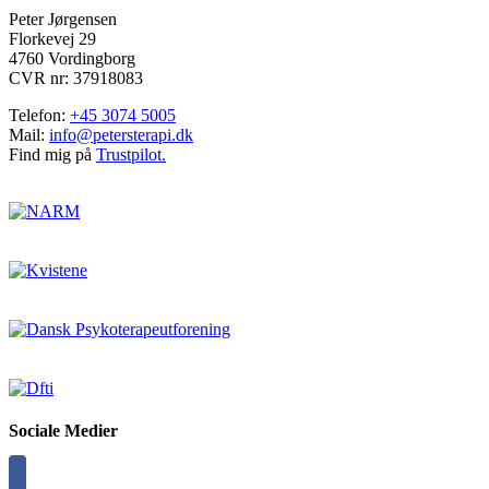
Peter Jørgensen
Florkevej 29
4760 Vordingborg
CVR nr: 37918083
Telefon:
+45 3074 5005
Mail:
info@petersterapi.dk
Find mig på
Trustpilot.
Sociale Medier