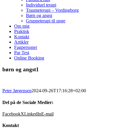
Individuel terapi
Traumeterapi – Vordingborg
Børn og angst
Gruppeterapi til unge
Om mig
Praktisk
Kontakt
Artikler
Fagpersoner
Par Test
Online Booking
børn og angst1
Peter Jørgensen
2024-09-26T17:16:28+02:00
Del på de Sociale Medier:
Facebook
X
LinkedIn
E-mail
Kontakt