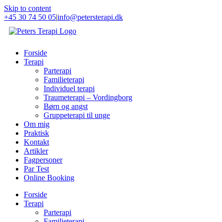
Skip to content
+45 30 74 50 05
|
info@petersterapi.dk
Forside
Terapi
Parterapi
Familieterapi
Individuel terapi
Traumeterapi – Vordingborg
Børn og angst
Gruppeterapi til unge
Om mig
Praktisk
Kontakt
Artikler
Fagpersoner
Par Test
Online Booking
Forside
Terapi
Parterapi
Familieterapi